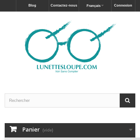
blog
Contactez-nous
Connexion
Français
Panier
(vide)