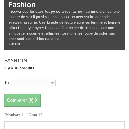
Fashion
Trouver des
lunettes loupe solaires fashion
comme bien sûr une
lunette de soleil presbyte mais aussi un accessoire de mode
eyewear assumé. Ces lunette de lecture solaires femme et homme
offrent un style hyper tendance à la pointe de la mode pour une
silhouette moderne et affirmée. Ces lunettes loupe de soleil pas
cher sont disponibles dans les c...
Détails
FASHION
Il y a 16 produits.
Tri
--
Comparer (
0
)
Résultats 1 - 16 sur 16.