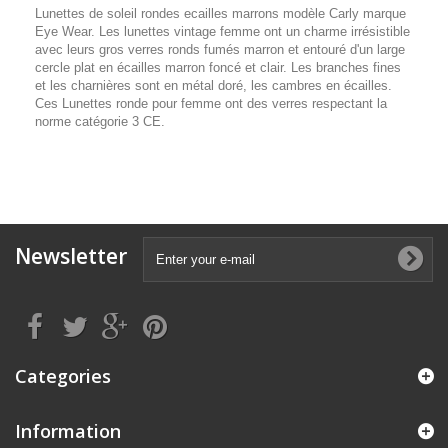
Lunettes de soleil rondes ecailles marrons modèle Carly marque
Eye Wear. Les lunettes vintage femme ont un charme irrésistible
avec leurs gros verres ronds fumés marron et entouré d'un large
cercle plat en écailles marron foncé et clair. Les branches fines
et les charnières sont en métal doré, les cambres en écailles.
Ces Lunettes ronde pour femme ont des verres respectant la
norme catégorie 3 CE.
Newsletter
Categories
Information