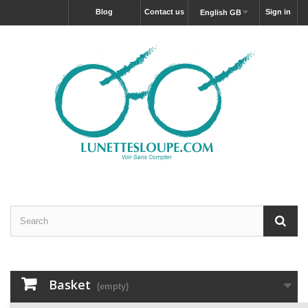
blog
Contact us
Sign in
English GB
Basket
(empty)