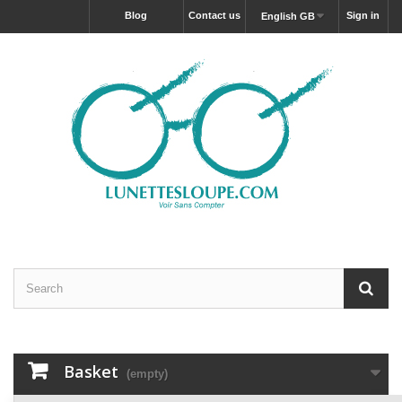
blog
Contact us
Sign in
English GB
Basket
(empty)