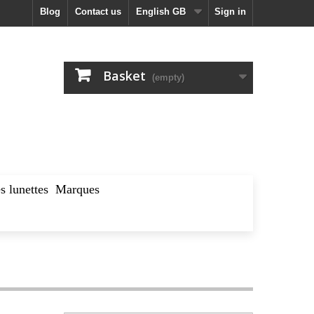
blog
Contact us
English GB
Sign in
Basket
(empty)
s lunettes
Marques