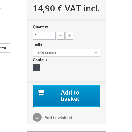
14,90 €
VAT incl.
e
Quantity
Taille
rest
Taille unique
Couleur
Add to
basket
Add to wishlist