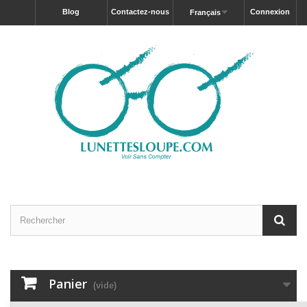
blog
Contactez-nous
Connexion
Français
Panier
(vide)